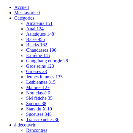
Accueil
Mes favoris
0
Catégories
Amateurs
151
Anal
124
Asiatiques
148
Baise
955
Blacks
162
Chaudasses
190
Extrême
145
Gang bang et orgie
28
Gros seins
123
Grosses
23
Jeunes femmes
135
Lesbiennes
315
Matures
127
Non classé
0
SM fétiche
35
Sperme
38
Stars du X
10
Suceuses
348
Transsexuelles
36
à découvrir
Rencontres