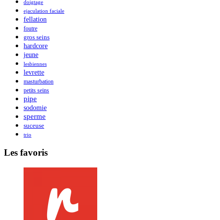
doigtage
ejaculation faciale
fellation
foutre
gros seins
hardcore
jeune
lesbiennes
levrette
masturbation
petits seins
pipe
sodomie
sperme
suceuse
trio
Les favoris