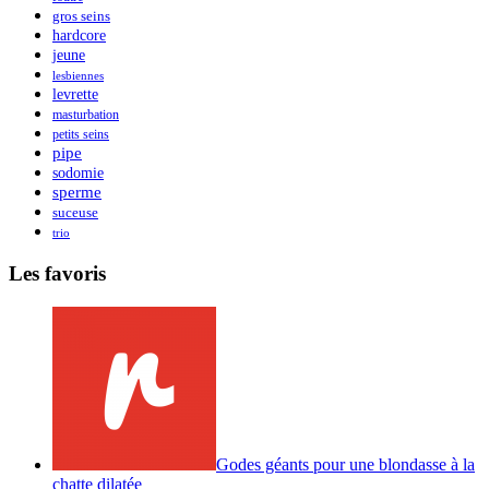
gros seins
hardcore
jeune
lesbiennes
levrette
masturbation
petits seins
pipe
sodomie
sperme
suceuse
trio
Les favoris
Godes géants pour une blondasse à la
chatte dilatée