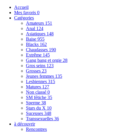
Accueil
Mes favoris
0
Catégories
Amateurs
151
Anal
124
Asiatiques
148
Baise
955
Blacks
162
Chaudasses
190
Extrême
145
Gang bang et orgie
28
Gros seins
123
Grosses
23
Jeunes femmes
135
Lesbiennes
315
Matures
127
Non classé
0
SM fétiche
35
Sperme
38
Stars du X
10
Suceuses
348
Transsexuelles
36
à découvrir
Rencontres