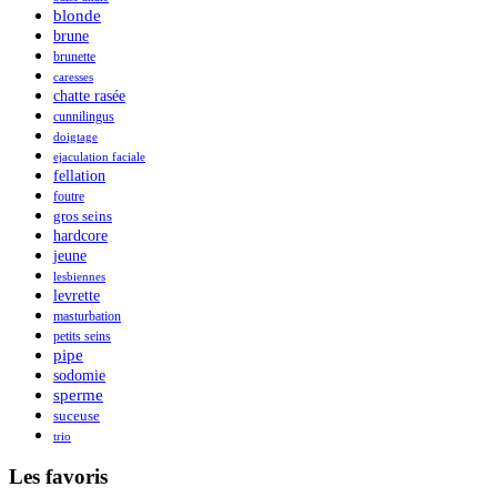
blonde
brune
brunette
caresses
chatte rasée
cunnilingus
doigtage
ejaculation faciale
fellation
foutre
gros seins
hardcore
jeune
lesbiennes
levrette
masturbation
petits seins
pipe
sodomie
sperme
suceuse
trio
Les favoris