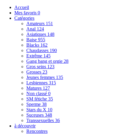
Accueil
Mes favoris
0
Catégories
Amateurs
151
Anal
124
Asiatiques
148
Baise
955
Blacks
162
Chaudasses
190
Extrême
145
Gang bang et orgie
28
Gros seins
123
Grosses
23
Jeunes femmes
135
Lesbiennes
315
Matures
127
Non classé
0
SM fétiche
35
Sperme
38
Stars du X
10
Suceuses
348
Transsexuelles
36
à découvrir
Rencontres