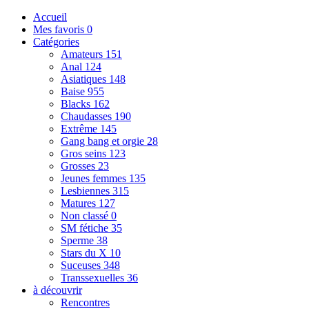
Accueil
Mes favoris
0
Catégories
Amateurs
151
Anal
124
Asiatiques
148
Baise
955
Blacks
162
Chaudasses
190
Extrême
145
Gang bang et orgie
28
Gros seins
123
Grosses
23
Jeunes femmes
135
Lesbiennes
315
Matures
127
Non classé
0
SM fétiche
35
Sperme
38
Stars du X
10
Suceuses
348
Transsexuelles
36
à découvrir
Rencontres