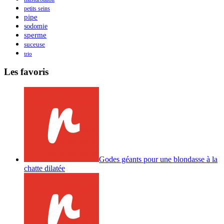
petits seins
pipe
sodomie
sperme
suceuse
trio
Les favoris
Godes géants pour une blondasse à la
chatte dilatée