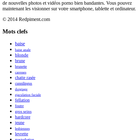
de nouvelles photos et vidéos porno bien bandantes. Vous pouvez
maintenant les visionner sur votre smartphone, tablette et ordinateur.
© 2014 Redpiment.com
Mots clefs
baise
baise anale
blonde
brune
brunette
caresses
chatte rasée
cunnilingus
doigtage
ejaculation faciale
fellation
foutre
gros seins
hardcore
jeune
lesbiennes
levrette
masturbation