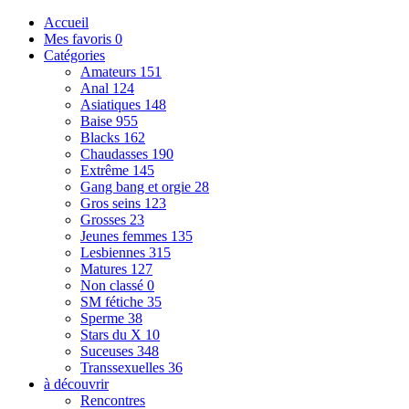
Accueil
Mes favoris
0
Catégories
Amateurs
151
Anal
124
Asiatiques
148
Baise
955
Blacks
162
Chaudasses
190
Extrême
145
Gang bang et orgie
28
Gros seins
123
Grosses
23
Jeunes femmes
135
Lesbiennes
315
Matures
127
Non classé
0
SM fétiche
35
Sperme
38
Stars du X
10
Suceuses
348
Transsexuelles
36
à découvrir
Rencontres