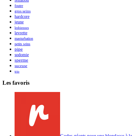
fellation
foutre
gros seins
hardcore
jeune
lesbiennes
levrette
masturbation
petits seins
pipe
sodomie
sperme
suceuse
trio
Les favoris
Godes géants pour une blondasse à la